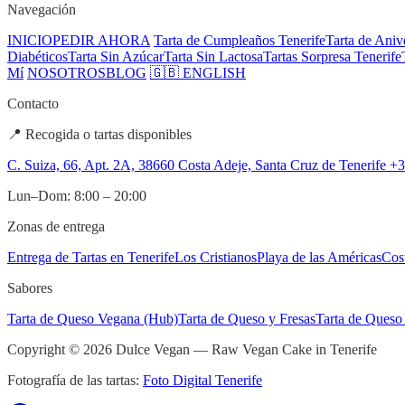
Navegación
INICIO
PEDIR AHORA
Tarta de Cumpleaños Tenerife
Tarta de Aniv
Diabéticos
Tarta Sin Azúcar
Tarta Sin Lactosa
Tartas Sorpresa Tenerife
Mí
NOSOTROS
BLOG
🇬🇧 ENGLISH
Contacto
📍 Recogida o tartas disponibles
C. Suiza, 66, Apt. 2A, 38660 Costa Adeje, Santa Cruz de Tenerife
+3
Lun–Dom: 8:00 – 20:00
Zonas de entrega
Entrega de Tartas en Tenerife
Los Cristianos
Playa de las Américas
Cos
Sabores
Tarta de Queso Vegana (Hub)
Tarta de Queso y Fresas
Tarta de Queso
Copyright © 2026 Dulce Vegan — Raw Vegan Cake in Tenerife
Fotografía de las tartas:
Foto Digital Tenerife