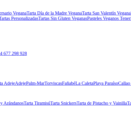
ersario Vegana
Tarta Día de la Madre Vegana
Tarta San Valentín Vegana
Tartas Personalizadas
Tartas Sin Gluten Veganas
Pasteles Veganos Tener
4 677 298 928
ta Adeje
Adeje
Palm-Mar
Torviscas
Fañabé
La Caleta
Playa Paraíso
Callao
 y Arándanos
Tarta Tiramisú
Tarta Snickers
Tarta de Pistacho y Vainilla
Ta