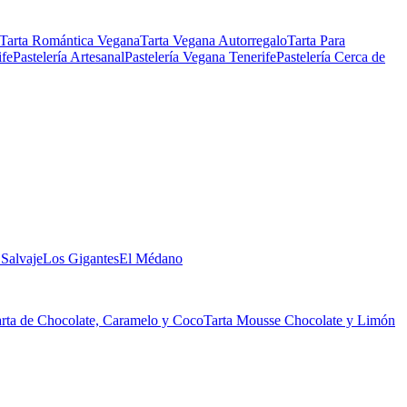
Tarta Romántica Vegana
Tarta Vegana Autorregalo
Tarta Para
ife
Pastelería Artesanal
Pastelería Vegana Tenerife
Pastelería Cerca de
 Salvaje
Los Gigantes
El Médano
rta de Chocolate, Caramelo y Coco
Tarta Mousse Chocolate y Limón