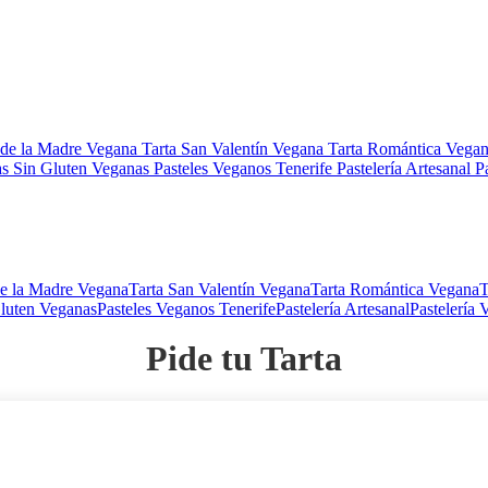
 de la Madre Vegana
Tarta San Valentín Vegana
Tarta Romántica Vega
as Sin Gluten Veganas
Pasteles Veganos Tenerife
Pastelería Artesanal
P
de la Madre Vegana
Tarta San Valentín Vegana
Tarta Romántica Vegana
T
Gluten Veganas
Pasteles Veganos Tenerife
Pastelería Artesanal
Pastelería 
Pide tu Tarta