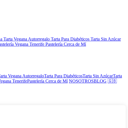
na
Tarta Vegana Autorregalo
Tarta Para Diabéticos
Tarta Sin Azúcar
astelería Vegana Tenerife
Pastelería Cerca de Mí
arta Vegana Autorregalo
Tarta Para Diabéticos
Tarta Sin Azúcar
Tarta
Vegana Tenerife
Pastelería Cerca de Mí
NOSOTROS
BLOG
🇬🇧